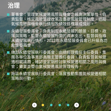
治理
董事會：管理氣候變遷風險與機會之最高決策單位，負
責監督、核定風險管理政策及重要風險管理制度、追蹤
氣候風險與機會執行情形及績效目標達成情形。
永續發展委員會：負責制定永續發展的願景、目標、政
策與策略，監督永續發展所需的資本支出，監督與指導
永續發展執行情形，2023年永續發展委員會已升級為功
能性委員會。
總部永續發展執行委員會：由總經理擔任主任委員、集
團各單位及事業部高階主管擔任委員，負責監督氣候變
遷相關議題；確認並定期檢討氣候變遷相關之風險與機
會；審查並整合氣候變遷風險管理報告。
廠區永續發展執行委員會：落實推動集團氣候變遷相關
策略與行動。