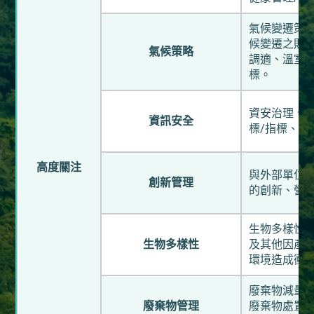
氣候變遷策
候變遷之財
氣候策略
調適、溫室
標。
資安治理、資
資訊安全
標/指標、異
高度關注
與外部單位
創新管理
的創新、營運
生物多樣性
生物多樣性
及其他因產
環境造成衝
廢棄物減量
廢棄物管理
廢棄物處置