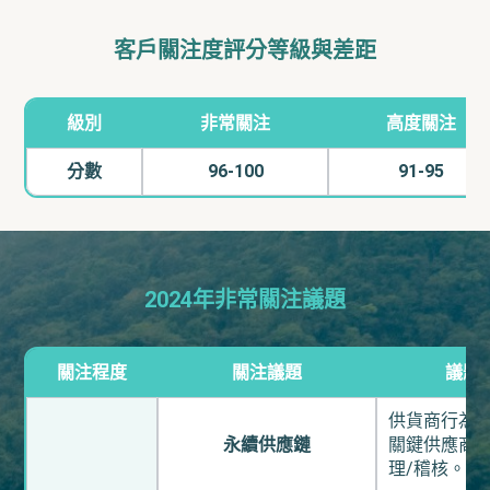
客戶關注度評分等級與差距
級別
非常關注
高度關注
分數
96-100
91-95
2024年非常關注議題
關注程度
關注議題
議題
供貨商行為
永續供應鏈
關鍵供應商
理/稽核。