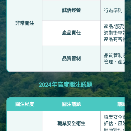
誠信經營
行為準則、
非常關注
產品/服務
產品責任
週期衝擊評
產品有害物
品質管制系
品質管制
管理、產品
2024年高度關注議題
關注程度
關注議題
議題
職業安全衛生
職業安全衛生
評估、風險
健康管理/促