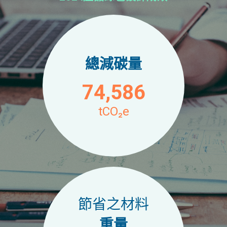
總減碳量
74,586
tCO₂e
節省之材料
重量