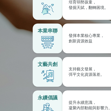
培育弱勢孩童，
發掘天賦，翻轉困境。
本業串聯
發揮本業核心專業，
創新資源效益
文藝共創
支持藝文發展，
弭平文化資源落差。
永續倡議
提升永續意識，
凝聚內部動能與影響力