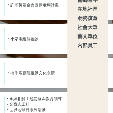
偏鄉青年
• 許潮英基金會圓夢飛翔計畫
在地社區
弱勢孩童
社會大眾
藝文單位
• 小家電維修義診
內部員工
• 攜手兩廳院推動文化永續
• 永續相關主題講座與教育訓練
• 金寶志工社
。
• 世界地球日系列活動