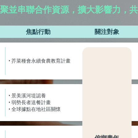
聚並串聯合作資源，擴大影響力，共
焦點行動
關注對象
• 芥菜種會永續食農教育計畫
• 景美溪河堤認養
• 弱勢長者送餐計畫
• 全球據點在地社區關懷