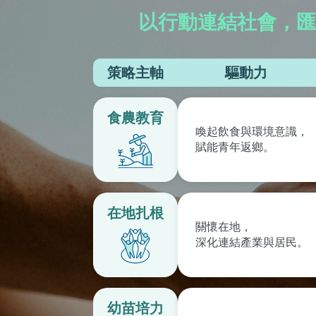
以行動連結社會，匯
策略主軸
驅動力
食農教育
喚起飲食與環境意識，
賦能青年返鄉。
在地扎根
關懷在地，
深化連結產業與居民。
幼苗培力