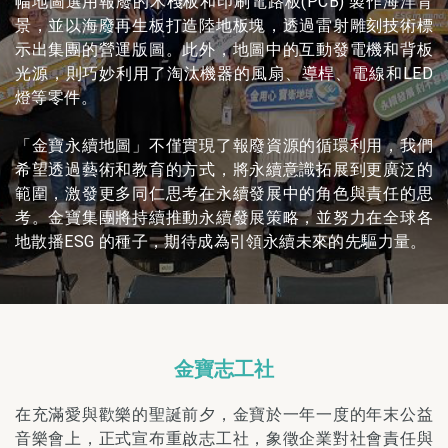
幅地圖選用報廢的木棧板和印刷電路板(PCB) 製作海洋背
景，並以海廢再生板打造陸地板塊，透過雷射雕刻技術標
示出集團的營運版圖。此外，地圖中的互動發電機和背板
光源，則巧妙利用了淘汰機器的風扇、導桿、電線和LED
燈等零件。
「金寶永續地圖」不僅實現了報廢資源的循環利用，我們
希望透過藝術和教育的方式，將永續意識拓展到更廣泛的
範圍，激發更多同仁思考在永續發展中的角色與責任的思
考。金寶集團將持續推動永續發展策略，並努力在全球各
地散播ESG 的種子，期待成為引領永續未來的先驅力量。
金寶志工社
在充滿愛與歡樂的聖誕前夕，金寶於一年一度的年末公益
音樂會上，正式宣布重啟志工社，象徵企業對社會責任與