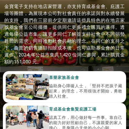
金寶電子支持在地店家營運，亦支持育成基金會、庇護工
場等團體，為展現本公司對社會責任的承諾與對永續發展
的支持，我們在三節前夕定期邀請這些具特色的在地店家
或基金會至公司擺攤，提供同仁更多禮盒購買的選擇。透
過每場公益市集，讓更多同仁了解並支持社會中不同弱勢
群體的需求，同時推動社會共融的理念。在同仁的支持之
下，義賣的銷售總額扣除成本後，也可協助基金會的日常
運作。2024 年公益市集共1,420 位同仁參與，累計購買金
額約151,000 元。
喜樂家族基金會
協助身心障礙人士，「堅持不把孩子藏
起來」的理念，不用很強才開始，勇敢
踏入社會。
育成基金會集賢庇護工場
認真工作，用心做好每一件事。靠自己
的能力好好照顧自己，不讓親愛的家人
擔心，是身障小天使的小小心願。