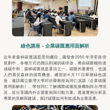
綠色講座－企業碳匯應用面解析
近年來森林碳匯議題受到矚目，國發會2050 年淨零路徑
規劃中，各種方式仍難以削減的碳排放，將由碳匯輔助達
成碳中和，森林碳匯就是選項之一。碳匯的重要性，也讓
人們看見森林的保育機會。總部於4 月11 日舉辦綠色講
座，邀請國立臺灣大學邱祈榮教授為同仁演講《企業碳匯
應用面解析》，帶領同仁了解國際碳匯抵換機制與台灣現
況，並分享國內外企業案例與行動方案。透過實例分析及
專業的見解與建議，探討碳匯如何有效成為企業資產。