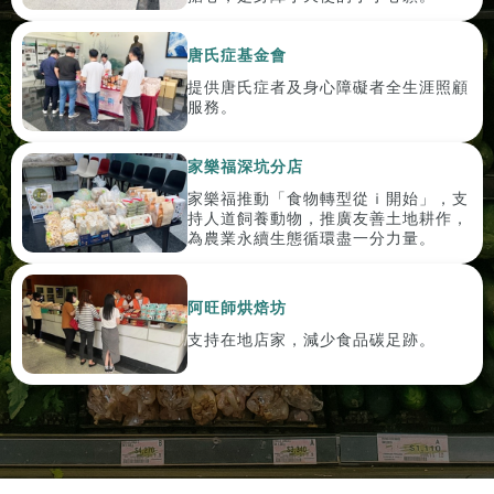
唐氏症基金會
提供唐氏症者及身心障礙者全生涯照顧
服務。
家樂福深坑分店
家樂福推動「食物轉型從ｉ開始」，支
持人道飼養動物，推廣友善土地耕作，
為農業永續生態循環盡一分力量。
阿旺師烘焙坊
支持在地店家，減少食品碳足跡。