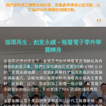
循環再生，創意永續－報廢電子零件華
麗轉身
在循環經濟的理念下，金寶思考如何將廢棄資源轉化為有
價值的創新元素。我們在深坑總部正式展出240 x180 公分
的「金寶永續地圖」，並於8 月舉行了別具意義的裝置藝
術揭幕儀式。這幅地圖以報廢材料和海廢再生板為主要素
材，從規劃、設計、取材到加工的每一個步驟，都貫徹了
永續發展的核心理念，充分實踐了99% 資源的循環應用。
金寶集團以電子產品的專業製造和設計代工服務著稱，這