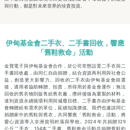
與行動，都是對未來世界的珍貴投資。
伊甸基金會二手衣、二手書回收，響應
「舊鞋救命」活動
金寶電子與伊甸基金會合作，於公司常態設置二手衣與二
手書回收處，由同仁自由捐贈，結合資源再利用與社會公
益，創造更大影響力。回收的二手衣由伊甸基金會篩選
後，適用者協助轉贈、拍賣，所得用於基金會運作；無法
回收的舊衣物則販售給舊衣廠，攪碎後做為重製的材料，
達到資源永續循環利用與減廢目標。二手書亦由伊甸基金
會轉贈給有需求的單位，延續知識價值。我們也邀請同仁
捐贈家中的舊鞋與舊衣，共同響應「舊鞋救命」活動，將
愛心資源導入非洲貧弱村落與學校。2024 年共捐贈329
公斤二手衣，154本二手書。舊鞋救命活動共捐贈舊鞋約