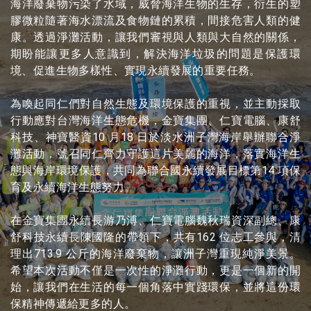
海洋廢棄物污染了水域，威脅海洋生物的生存，衍生的塑
膠微粒隨著海水漂流及食物鏈的累積，間接危害人類的健
康。透過淨灘活動，讓我們審視與人類與大自然的關係，
期盼能讓更多人意識到，解決海洋垃圾的問題是保護環
境、促進生物多樣性、實現永續發展的重要任務。
為喚起同仁們對自然生態及環境保護的重視，並主動採取
行動應對台灣海洋生態危機，金寶集團、仁寶電腦、康舒
科技、神寶醫資10 月18 日於淡水洲子灣海岸舉辦聯合淨
灘活動，號召同仁齊力守護這片美麗的海洋，落實海洋生
態與海岸環境保護，共同為聯合國永續發展目標第14 項保
育及永續海洋生態努力。
在金寶集團永續長游乃溥、仁寶電腦魏秋瑞資深副總、康
舒科技永續長陳國隆的帶領下，共有162 位志工參與，清
理出713.9 公斤的海洋廢棄物，讓洲子灣重現純淨美景。
希望本次活動不僅是一次性的淨灘行動，更是一個新的開
始，讓我們在生活的每一個角落中實踐環保，並將這份環
保精神傳遞給更多的人。