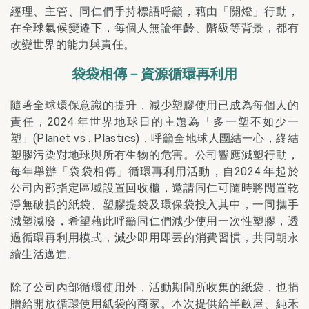
經理、主管、同仁們手持標語呼籲，藉由「關燈」行動，
在全球氣候變遷下，每個人無論年齡、階級等背景，都有
改變世界的能力與責任。
袋袋相傳－資源循環再利用
隨著全球環保意識的提升，減少塑膠使用已成為每個人的
責任，2024 年世界地球日的主題為「多一塑不如少一
塑」(Planet vs . Plastics)，呼籲全地球人團結一心，終結
塑膠污染對地球與所有生物的危害。公司響應減塑行動，
每年舉辦「袋袋相傳」循環再利用活動，自2024 年起於
公司內部指定區域設置回收櫃，邀請同仁可隨時將閒置乾
淨無破損的紙袋、塑膠提袋及環保袋投入其中，一同攜手
減塑減廢，希望藉此呼籲同仁們減少使用一次性塑膠，透
過循環再利用模式，減少即用即丟的消費習慣，共同朝永
續生活邁進。
除了公司內部循環使用外，活動期間所收集的紙袋，也捐
贈給開放循環使用紙袋的商家。本次提供給半畝屋、純禾