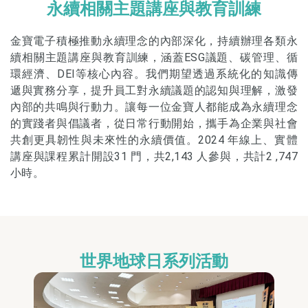
永續相關主題講座與教育訓練
金寶電子積極推動永續理念的內部深化，持續辦理各類永
續相關主題講座與教育訓練，涵蓋ESG議題、碳管理、循
環經濟、DEI等核心內容。我們期望透過系統化的知識傳
遞與實務分享，提升員工對永續議題的認知與理解，激發
內部的共鳴與行動力。讓每一位金寶人都能成為永續理念
的實踐者與倡議者，從日常行動開始，攜手為企業與社會
共創更具韌性與未來性的永續價值。2024 年線上、實體
講座與課程累計開設31 門，共2,143 人參與，共計2 ,747
小時。
世界地球日系列活動