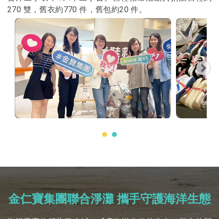
270 雙，舊衣約770 件，舊包約20 件。
金仁寶集團聯合淨灘 攜手守護海洋生態